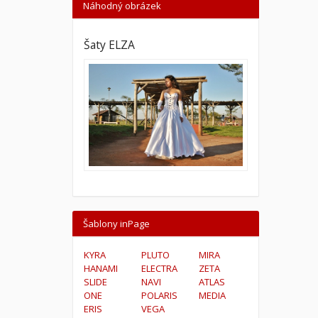
Náhodný obrázek
Šaty ELZA
Šablony inPage
KYRA
PLUTO
MIRA
HANAMI
ELECTRA
ZETA
SLIDE
NAVI
ATLAS
ONE
POLARIS
MEDIA
ERIS
VEGA