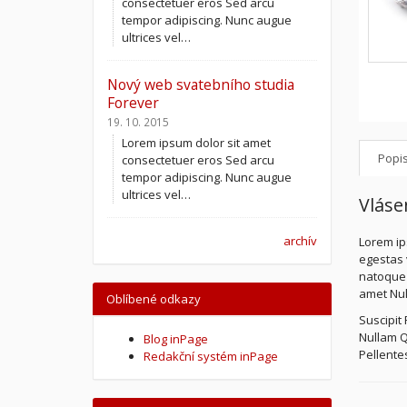
consectetuer eros Sed arcu
tempor adipiscing. Nunc augue
ultrices vel…
Nový web svatebního studia
Forever
19. 10. 2015
Lorem ipsum dolor sit amet
Popi
consectetuer eros Sed arcu
tempor adipiscing. Nunc augue
ultrices vel…
Vláse
archív
Lorem ip
egestas v
natoque 
amet Null
Oblíbené odkazy
Suscipit
Nullam Q
Blog inPage
Pellentes
Redakční systém inPage