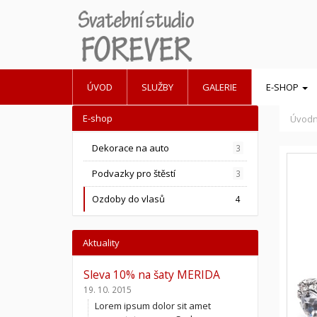
ÚVOD
SLUŽBY
GALERIE
E-SHOP
E-shop
Úvodn
Dekorace na auto
3
Podvazky pro štěstí
3
Ozdoby do vlasů
4
Aktuality
Sleva 10% na šaty MERIDA
19. 10. 2015
Lorem ipsum dolor sit amet