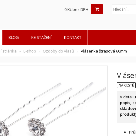
0 Kč bez DPH
BLOG
KE STAŽENÍ
KONTAKT
í stránka
E-shop
Ozdoby do vlasů
Vlásenka štrasová 60mm
Vláse
NA CESTĚ
V detail
popis, c
skladov
produkty
Prů