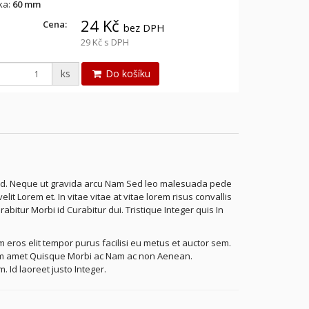
ka:
60 mm
24 Kč
Cena:
bez DPH
29 Kč
s DPH
ks
Do košíku
ed. Neque ut gravida arcu Nam Sed leo malesuada pede
it Lorem et. In vitae vitae at vitae lorem risus convallis
itur Morbi id Curabitur dui. Tristique Integer quis In
m eros elit tempor purus facilisi eu metus et auctor sem.
iam amet Quisque Morbi ac Nam ac non Aenean.
. Id laoreet justo Integer.