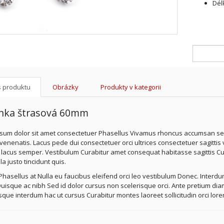
Dél
s produktu
Obrázky
Produkty v kategorii
nka štrasová 60mm
sum dolor sit amet consectetuer Phasellus Vivamus rhoncus accumsan s
enenatis. Lacus pede dui consectetuer orci ultrices consectetuer sagittis vel
lacus semper. Vestibulum Curabitur amet consequat habitasse sagittis Curab
a justo tincidunt quis.
 Phasellus at Nulla eu faucibus eleifend orci leo vestibulum Donec. Interdu
uisque ac nibh Sed id dolor cursus non scelerisque orci. Ante pretium d
que interdum hac ut cursus Curabitur montes laoreet sollicitudin orci lorem