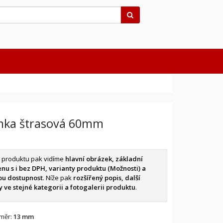
Hledat
nka štrasová 60mm
u produktu pak vidíme
hlavní obrázek, základní
enu s i bez DPH, varianty produktu (Možnosti) a
ou dostupnost
. Níže pak
rozšířený popis, další
 ve stejné kategorii a fotogalerii produktu
.
měr:
13 mm