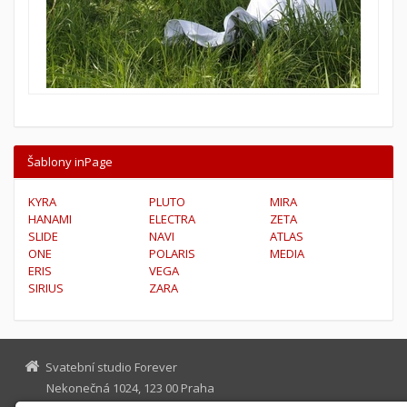
Šablony inPage
KYRA
PLUTO
MIRA
HANAMI
ELECTRA
ZETA
SLIDE
NAVI
ATLAS
ONE
POLARIS
MEDIA
ERIS
VEGA
SIRIUS
ZARA
Svatební studio Forever
Nekonečná 1024, 123 00 Praha