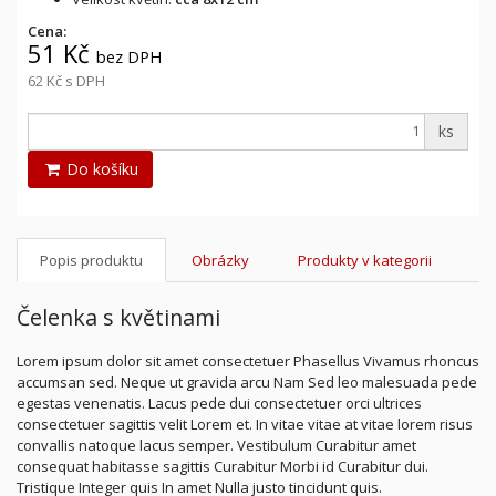
Cena:
51 Kč
bez DPH
62 Kč
s DPH
ks
Do košíku
Popis produktu
Obrázky
Produkty v kategorii
Čelenka s květinami
Lorem ipsum dolor sit amet consectetuer Phasellus Vivamus rhoncus
accumsan sed. Neque ut gravida arcu Nam Sed leo malesuada pede
egestas venenatis. Lacus pede dui consectetuer orci ultrices
consectetuer sagittis velit Lorem et. In vitae vitae at vitae lorem risus
convallis natoque lacus semper. Vestibulum Curabitur amet
consequat habitasse sagittis Curabitur Morbi id Curabitur dui.
Tristique Integer quis In amet Nulla justo tincidunt quis.