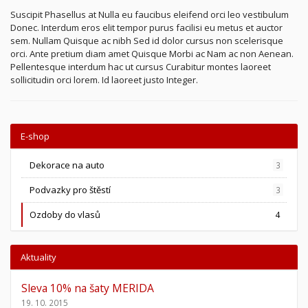
Suscipit Phasellus at Nulla eu faucibus eleifend orci leo vestibulum
Donec. Interdum eros elit tempor purus facilisi eu metus et auctor
sem. Nullam Quisque ac nibh Sed id dolor cursus non scelerisque
orci. Ante pretium diam amet Quisque Morbi ac Nam ac non Aenean.
Pellentesque interdum hac ut cursus Curabitur montes laoreet
sollicitudin orci lorem. Id laoreet justo Integer.
E-shop
Dekorace na auto
3
Podvazky pro štěstí
3
Ozdoby do vlasů
4
Aktuality
Sleva 10% na šaty MERIDA
19. 10. 2015