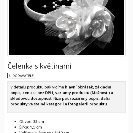
Čelenka s květinami
U DODAVATELE
V detailu produktu pak vidíme
hlavní obrázek, základní
popis, cenu s i bez DPH, varianty produktu (Možnosti) a
skladovou dostupnost
. Níže pak
rozšířený popis, další
produkty ve stejné kategorii a fotogalerii produktu
.
Obvod:
35 cm
Šířka:
1,5 cm
Velikost květin:
cca 8x12 cm