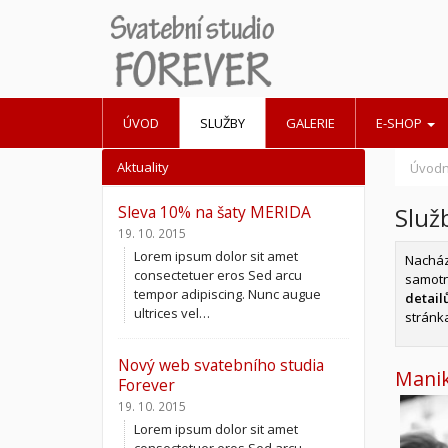
ÚVOD
SLUŽBY
GALERIE
E-SHOP
Aktuality
Úvodn
Sleva 10% na šaty MERIDA
Služ
19. 10. 2015
Lorem ipsum dolor sit amet
Nacház
consectetuer eros Sed arcu
samotn
tempor adipiscing. Nunc augue
detail
ultrices vel…
stránk
Nový web svatebního studia
Manik
Forever
19. 10. 2015
Lorem ipsum dolor sit amet
consectetuer eros Sed arcu