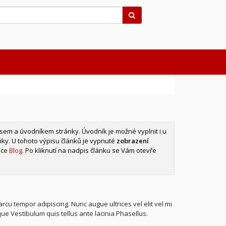
Hledat
sem a úvodníkem stránky. Úvodník je možné vyplnit i u
ky. U tohoto výpisu článků je vypnuté
zobrazení
ice
Blog
. Po kliknutí na nadpis článku se Vám otevře
cu tempor adipiscing. Nunc augue ultrices vel elit vel mi
sque Vestibulum quis tellus ante lacinia Phasellus.