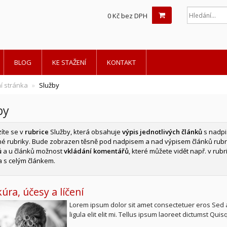
0 Kč bez DPH
BLOG
KE STAŽENÍ
KONTAKT
í stránka
Služby
by
íte se v
rubrice
Služby, která obsahuje
výpis jednotlivých článků
s nadpi
é rubriky. Bude zobrazen těsně pod nadpisem a nad výpisem článků rubri
ů
a u článků možnost
vkládání komentářů
, které můžete vidět např. v rubr
a s celým článkem.
úra, účesy a líčení
Lorem ipsum dolor sit amet consectetuer eros Sed ar
ligula elit elit mi. Tellus ipsum laoreet dictumst Qui