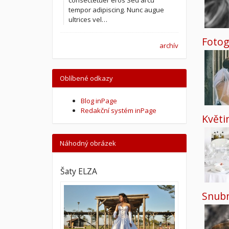
tempor adipiscing. Nunc augue
ultrices vel…
Fotog
archív
Oblíbené odkazy
Blog inPage
Redakční systém inPage
Květi
Náhodný obrázek
Šaty ELZA
Snubn