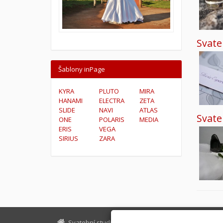
Svate
Šablony inPage
KYRA
PLUTO
MIRA
HANAMI
ELECTRA
ZETA
SLIDE
NAVI
ATLAS
Svate
ONE
POLARIS
MEDIA
ERIS
VEGA
SIRIUS
ZARA
Svatební studio Forever
info@ssfor