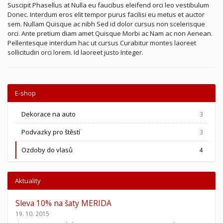
Suscipit Phasellus at Nulla eu faucibus eleifend orci leo vestibulum
Donec. Interdum eros elit tempor purus facilisi eu metus et auctor
sem. Nullam Quisque ac nibh Sed id dolor cursus non scelerisque
orci. Ante pretium diam amet Quisque Morbi ac Nam ac non Aenean.
Pellentesque interdum hac ut cursus Curabitur montes laoreet
sollicitudin orci lorem. Id laoreet justo Integer.
E-shop
Dekorace na auto
3
Podvazky pro štěstí
3
Ozdoby do vlasů
4
Aktuality
Sleva 10% na šaty MERIDA
19. 10. 2015