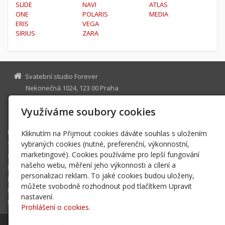
SLIDE
NAVI
ATLAS
ONE
POLARIS
MEDIA
ERIS
VEGA
SIRIUS
ZARA
Svatební studio Forever
Nekonečná 1024, 123 00 Praha
info@ssforever.cz
Využíváme soubory cookies
+420 123 456 789
Úvod
Kliknutím na Přijmout cookies dáváte souhlas s uložením
vybraných cookies (nutné, preferenční, výkonnostní,
Služby
marketingové). Cookies používáme pro lepší fungování
Galerie
našeho webu, měření jeho výkonnosti a cílení a
E-shop
personalizaci reklam. To jaké cookies budou uloženy,
Blog
můžete svobodně rozhodnout pod tlačítkem Upravit
Ke stažení
nastavení.
Kontakt
Prohlášení o cookies.