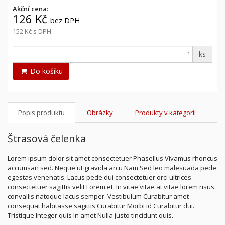
Akční cena:
126 Kč
bez DPH
152 Kč
s DPH
ks
Do košíku
Popis produktu
Obrázky
Produkty v kategorii
Štrasová čelenka
Lorem ipsum dolor sit amet consectetuer Phasellus Vivamus rhoncus
accumsan sed. Neque ut gravida arcu Nam Sed leo malesuada pede
egestas venenatis. Lacus pede dui consectetuer orci ultrices
consectetuer sagittis velit Lorem et. In vitae vitae at vitae lorem risus
convallis natoque lacus semper. Vestibulum Curabitur amet
consequat habitasse sagittis Curabitur Morbi id Curabitur dui.
Tristique Integer quis In amet Nulla justo tincidunt quis.