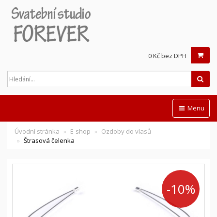
0 Kč bez DPH
Hled
Menu
Úvodní stránka
E-shop
Ozdoby do vlasů
Štrasová čelenka
-10%