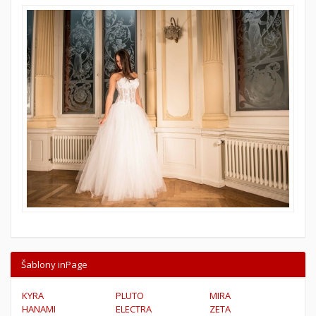
Šablony inPage
KYRA
PLUTO
MIRA
HANAMI
ELECTRA
ZETA