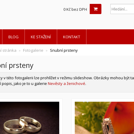
0 Kč bez DPH
BLOG
KE STAŽENÍ
KONTAKT
í stránka
Fotogalerie
Snubní prsteny
ní prsteny
 v této fotogalerii lze prohlížet v režimu slideshow. Obrázky mohou být 
 popis, jako je to u galerie
Nevěsty a ženichové
.