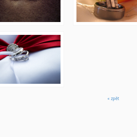
« zpět