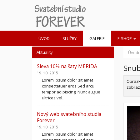
ÚVOD
SLUŽBY
GALERIE
E-SHOP
Aktuality
Úvodn
Sleva 10% na šaty MERIDA
Snub
19. 10. 2015
Lorem ipsum dolor sit amet
Obrázky
consectetuer eros Sed arcu
zobrazí
tempor adipiscing. Nunc augue
ultrices vel…
Nový web svatebního studia
Forever
19. 10. 2015
Lorem ipsum dolor sit amet
consectetuer eros Sed arcu