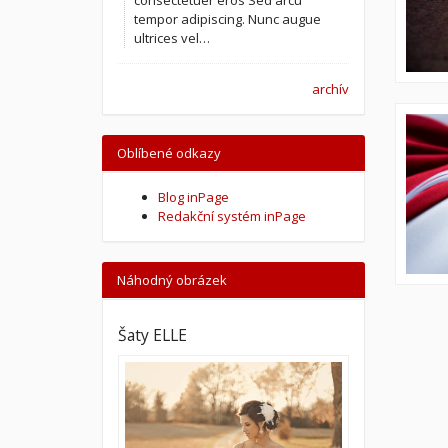
tempor adipiscing. Nunc augue
ultrices vel…
archív
Oblíbené odkazy
Blog inPage
Redakční systém inPage
Náhodný obrázek
Šaty ELLE