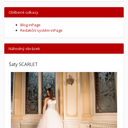
Oblíbené odkazy
Blog inPage
Redakční systém inPage
Náhodný obrázek
Šaty SCARLET