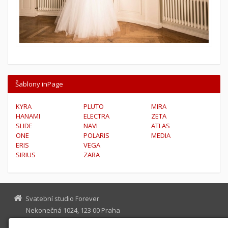
Šablony inPage
KYRA
PLUTO
MIRA
HANAMI
ELECTRA
ZETA
SLIDE
NAVI
ATLAS
ONE
POLARIS
MEDIA
ERIS
VEGA
SIRIUS
ZARA
Svatební studio Forever
Nekonečná 1024, 123 00 Praha
info@ssforever.cz