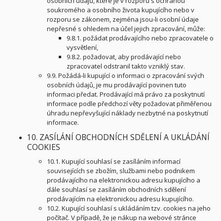
osobních údajů, které je v rozporu s ochranou
soukromého a osobního života kupujícího nebo v
rozporu se zákonem, zejména jsou-li osobní údaje
nepřesné s ohledem na účel jejich zpracování, může:
9.8.1. požádat prodávajícího nebo zpracovatele o
vysvětlení,
9.8.2. požadovat, aby prodávající nebo
zpracovatel odstranil takto vzniklý stav.
9.9. Požádá-li kupující o informaci o zpracování svých
osobních údajů, je mu prodávající povinen tuto
informaci předat. Prodávající má právo za poskytnutí
informace podle předchozí věty požadovat přiměřenou
úhradu nepřevyšující náklady nezbytné na poskytnutí
informace.
10. ZASÍLÁNÍ OBCHODNÍCH SDĚLENÍ A UKLÁDÁNÍ
COOKIES
10.1. Kupující souhlasí se zasíláním informací
souvisejících se zbožím, službami nebo podnikem
prodávajícího na elektronickou adresu kupujícího a
dále souhlasí se zasíláním obchodních sdělení
prodávajícím na elektronickou adresu kupujícího.
10.2. Kupující souhlasí s ukládáním tzv. cookies na jeho
počítač. V případě, že je nákup na webové stránce