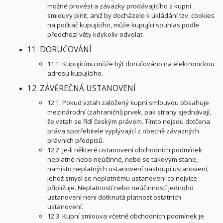
možné provést a závazky prodávajícího z kupní
smlouvy plnit, aniž by docházelo k ukládání tzv. cookies
na počítač kupujícího, může kupující souhlas podle
předchozí věty kdykoliv odvolat.
11. DORUČOVÁNÍ
11.1. Kupujícímu může být doručováno na elektronickou
adresu kupujícího.
12. ZÁVĚREČNÁ USTANOVENÍ
12.1. Pokud vztah založený kupní smlouvou obsahuje
mezinárodní (zahraniční) prvek, pak strany sjednávají,
že vztah se řídí českým právem. Tímto nejsou dotčena
práva spotřebitele vyplývající z obecně závazných
právních předpisů.
12.2. Je-li některé ustanovení obchodních podmínek
neplatné nebo neúčinné, nebo se takovým stane,
namísto neplatných ustanovení nastoupí ustanovení,
jehož smysl se neplatnému ustanovení co nejvíce
přibližuje. Neplatností nebo neúčinností jednoho
ustanovení není dotknutá platnost ostatních
ustanovení.
12.3. Kupní smlouva včetně obchodních podmínek je