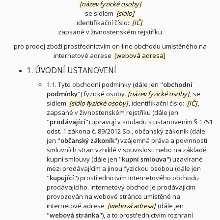
[název fyzické osoby]
se sídlem
[sídlo]
identifikační číslo:
[IČ]
zapsané v živnostenském rejstříku
pro prodej zboží prostřednictvím on-line obchodu umístěného na
internetové adrese
[webová adresa]
1. ÚVODNÍ USTANOVENÍ
1.1. Tyto obchodní podmínky (dále jen "
obchodní
podmínky
") fyzické osoby
[název fyzické osoby]
, se
sídlem
[sídlo fyzické osoby]
, identifikační číslo:
[IČ]
,
zapsané v živnostenském rejstříku (dále jen
"
prodávající
") upravují v souladu s ustanovením § 1751
odst. 1 zákona č. 89/2012 Sb., občanský zákoník (dále
jen "
občanský zákoník
") vzájemná práva a povinnosti
smluvních stran vzniklé v souvislosti nebo na základě
kupní smlouvy (dále jen "
kupní smlouva
") uzavírané
mezi prodávajícím a jinou fyzickou osobou (dále jen
"
kupující
") prostřednictvím internetového obchodu
prodávajícího. Internetový obchod je prodávajícím
provozován na webové stránce umístěné na
internetové adrese
[webová adresa]
(dále jen
"
webová stránka
"), a to prostřednictvím rozhraní