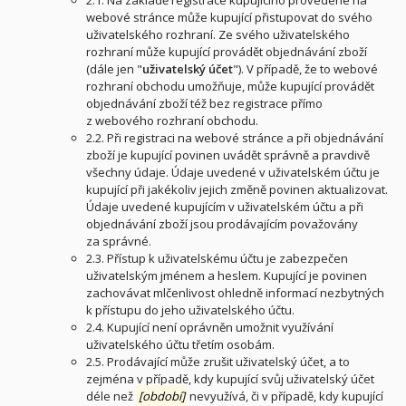
2.1. Na základě registrace kupujícího provedené na
webové stránce může kupující přistupovat do svého
uživatelského rozhraní. Ze svého uživatelského
rozhraní může kupující provádět objednávání zboží
(dále jen "
uživatelský účet
"). V případě, že to webové
rozhraní obchodu umožňuje, může kupující provádět
objednávání zboží též bez registrace přímo
z webového rozhraní obchodu.
2.2. Při registraci na webové stránce a při objednávání
zboží je kupující povinen uvádět správně a pravdivě
všechny údaje. Údaje uvedené v uživatelském účtu je
kupující při jakékoliv jejich změně povinen aktualizovat.
Údaje uvedené kupujícím v uživatelském účtu a při
objednávání zboží jsou prodávajícím považovány
za správné.
2.3. Přístup k uživatelskému účtu je zabezpečen
uživatelským jménem a heslem. Kupující je povinen
zachovávat mlčenlivost ohledně informací nezbytných
k přístupu do jeho uživatelského účtu.
2.4. Kupující není oprávněn umožnit využívání
uživatelského účtu třetím osobám.
2.5. Prodávající může zrušit uživatelský účet, a to
zejména v případě, kdy kupující svůj uživatelský účet
déle než
[období]
nevyužívá, či v případě, kdy kupující