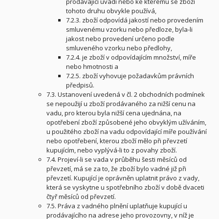
prodávající uvádí nebo ke kterému se zboží
tohoto druhu obvykle používá,
7.2.3. zboží odpovídá jakostí nebo provedením
smluvenému vzorku nebo předloze, byla-li
jakost nebo provedení určeno podle
smluveného vzorku nebo předlohy,
7.2.4. je zboží v odpovídajícím množství, míře
nebo hmotnosti a
7.2.5. zboží vyhovuje požadavkům právních
předpisů.
7.3. Ustanovení uvedená v čl. 2 obchodních podmínek
se nepoužijí u zboží prodávaného za nižší cenu na
vadu, pro kterou byla nižší cena ujednána, na
opotřebení zboží způsobené jeho obvyklým užíváním,
u použitého zboží na vadu odpovídající míře používání
nebo opotřebení, kterou zboží mělo při převzetí
kupujícím, nebo vyplývá-li to z povahy zboží.
7.4. Projeví-li se vada v průběhu šesti měsíců od
převzetí, má se za to, že zboží bylo vadné již při
převzetí. Kupující je oprávněn uplatnit právo z vady,
která se vyskytne u spotřebního zboží v době dvaceti
čtyř měsíců od převzetí.
7.5. Práva z vadného plnění uplatňuje kupující u
prodávajícího na adrese jeho provozovny, v níž je