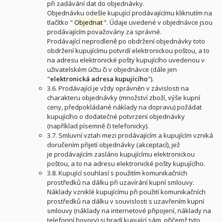
při zadávání dat do objednávky.
Objednávku odešle kupující prodávajícímu kliknutím na
tlačítko "
Objednat
". Údaje uvedené v objednávce jsou
prodávajícím považovány za správné.
Prodávající neprodleně po obdržení objednávky toto
obdržení kupujícímu potvrdí elektronickou poštou, a to
na adresu elektronické pošty kupujícího uvedenou v
uživatelském účtu či v objednávce (dále jen
"
elektronická adresa kupujícího
").
3.6. Prodávající je vždy oprávněn v závislosti na
charakteru objednávky (množství zboží, výše kupní
ceny, předpokládané náklady na dopravu) požádat
kupujícího o dodatečné potvrzení objednávky
(například písemně či telefonicky).
3.7. Smluvní vztah mezi prodávajícím a kupujícím vzniká
doručením přijetí objednávky (akceptací), jež
je prodávajícím zasláno kupujícímu elektronickou
poštou, a to na adresu elektronické pošty kupujícího.
3.8. Kupující souhlasí s použitím komunikačních
prostředků na dálku při uzavírání kupní smlouvy.
Náklady vzniklé kupujícímu při použití komunikačních
prostředků na dálku v souvislosti s uzavřením kupní
smlouvy (náklady na internetové připojení, náklady na
telefonní hovory) si hradí kupující sám, přičemž tyto