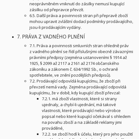
neoprávněném vniknutí do zásilky nemusí kupující
zásilku od přepravce převzít.
6.5. Další práva a povinnosti stran při přepravě zboží
mohou upravit zvláštní dodací podmínky prodávajícího,
jsou-li prodávajícím vydány.
7. PRÁVA Z VADNÉHO PLNĚNÍ
7.1. Práva a povinnosti smluvních stran ohledně práv
z vadného plnění se řídí příslušnými obecně závaznými
právními předpisy (zejména ustanoveními § 1914 až
1925, § 2099 až 2117 a 2161 až 2174 občanského
zákoníku a zákonem č. 634/1992 Sb., o ochraně
spotřebitele, ve znění pozdějších předpisů).
7.2. Prodávající odpovídá kupujícímu, že zboží při
převzetí nemá vady. Zejména prodávající odpovídá
kupujícímu, že v době, kdy kupující zboží převzal:
7.2.1. má zboží vlastnosti, které si strany
ujednaly, a chybí-li ujednání, má takové
vlastnosti, které prodávající nebo výrobce
popsal nebo které kupující očekával s ohledem
na povahu zboží a na základě reklamy jimi
prováděné,
7.2.2. se zboží hodí k účelu, který pro jeho použití