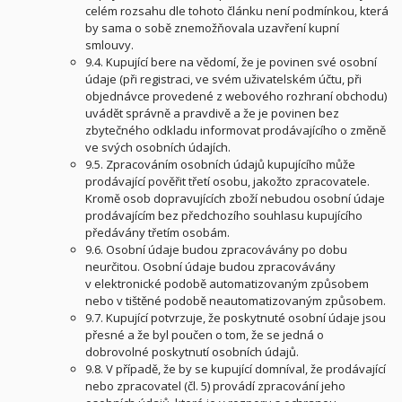
celém rozsahu dle tohoto článku není podmínkou, která
by sama o sobě znemožňovala uzavření kupní
smlouvy.
9.4. Kupující bere na vědomí, že je povinen své osobní
údaje (při registraci, ve svém uživatelském účtu, při
objednávce provedené z webového rozhraní obchodu)
uvádět správně a pravdivě a že je povinen bez
zbytečného odkladu informovat prodávajícího o změně
ve svých osobních údajích.
9.5. Zpracováním osobních údajů kupujícího může
prodávající pověřit třetí osobu, jakožto zpracovatele.
Kromě osob dopravujících zboží nebudou osobní údaje
prodávajícím bez předchozího souhlasu kupujícího
předávány třetím osobám.
9.6. Osobní údaje budou zpracovávány po dobu
neurčitou. Osobní údaje budou zpracovávány
v elektronické podobě automatizovaným způsobem
nebo v tištěné podobě neautomatizovaným způsobem.
9.7. Kupující potvrzuje, že poskytnuté osobní údaje jsou
přesné a že byl poučen o tom, že se jedná o
dobrovolné poskytnutí osobních údajů.
9.8. V případě, že by se kupující domníval, že prodávající
nebo zpracovatel (čl. 5) provádí zpracování jeho