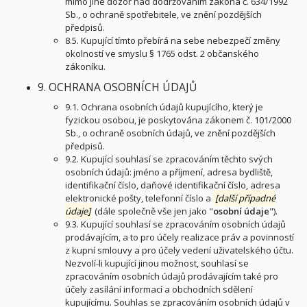
mimo jiné dozor nad dodržováním zákona č. 634/1992
Sb., o ochraně spotřebitele, ve znění pozdějších
předpisů.
8.5. Kupující tímto přebírá na sebe nebezpečí změny
okolností ve smyslu § 1765 odst. 2 občanského
zákoníku.
9. OCHRANA OSOBNÍCH ÚDAJŮ
9.1. Ochrana osobních údajů kupujícího, který je
fyzickou osobou, je poskytována zákonem č. 101/2000
Sb., o ochraně osobních údajů, ve znění pozdějších
předpisů.
9.2. Kupující souhlasí se zpracováním těchto svých
osobních údajů: jméno a příjmení, adresa bydliště,
identifikační číslo, daňové identifikační číslo, adresa
elektronické pošty, telefonní číslo a
[další případné
údaje]
(dále společně vše jen jako "
osobní údaje
").
9.3. Kupující souhlasí se zpracováním osobních údajů
prodávajícím, a to pro účely realizace práv a povinností
z kupní smlouvy a pro účely vedení uživatelského účtu.
Nezvolí-li kupující jinou možnost, souhlasí se
zpracováním osobních údajů prodávajícím také pro
účely zasílání informací a obchodních sdělení
kupujícímu. Souhlas se zpracováním osobních údajů v