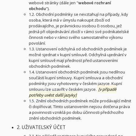
webové stránky (dále jen "
webové rozhraní
obchodu
").
1.2. Obchodní podmínky se nevztahují na případy, kdy
osoba, která má v úmyslu nakoupit zboží od
prodávajícího, je právnickou osobou či osobou, jež
jedná při objednávání zboží v rámci své podnikatelské
činnosti nebo v rámci svého samostatného výkonu
povolání.
1.3. Ustanovení odchylná od obchodních podmínek je
možné sjednat v kupní smlouvě. Odchylná ujednání v
kupní smlouvě mají přednost před ustanoveními
obchodních podmínek.
1.4. Ustanovení obchodních podmínek jsou nedílnou
součástí kupní smlouvy. Kupní smlouva a obchodní
podmínky jsou vyhotoveny v českém jazyce. Kupní
smlouvu lze uzavřít v českém jazyce.
[v případě
potřeby uvést další jazyky]
1.5. Znění obchodních podmínek může prodávající měnit
či doplňovat. Tímto ustanovením nejsou dotčena práva
a povinnosti vzniklá po dobu účinnosti předchozího
znění obchodních podmínek.
2. UŽIVATELSKÝ ÚČET