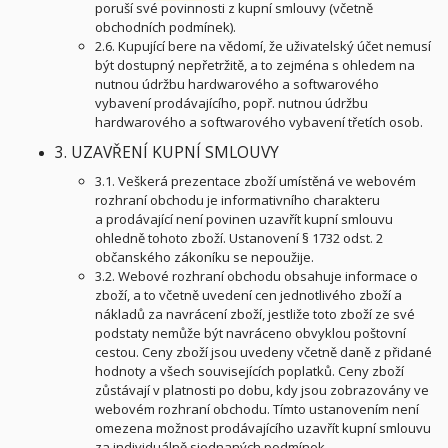
poruší své povinnosti z kupní smlouvy (včetně
obchodních podmínek).
2.6. Kupující bere na vědomí, že uživatelský účet nemusí
být dostupný nepřetržitě, a to zejména s ohledem na
nutnou údržbu hardwarového a softwarového
vybavení prodávajícího, popř. nutnou údržbu
hardwarového a softwarového vybavení třetích osob.
3. UZAVŘENÍ KUPNÍ SMLOUVY
3.1. Veškerá prezentace zboží umístěná ve webovém
rozhraní obchodu je informativního charakteru
a prodávající není povinen uzavřít kupní smlouvu
ohledně tohoto zboží. Ustanovení § 1732 odst. 2
občanského zákoníku se nepoužije.
3.2. Webové rozhraní obchodu obsahuje informace o
zboží, a to včetně uvedení cen jednotlivého zboží a
nákladů za navrácení zboží, jestliže toto zboží ze své
podstaty nemůže být navráceno obvyklou poštovní
cestou. Ceny zboží jsou uvedeny včetně daně z přidané
hodnoty a všech souvisejících poplatků. Ceny zboží
zůstávají v platnosti po dobu, kdy jsou zobrazovány ve
webovém rozhraní obchodu. Tímto ustanovením není
omezena možnost prodávajícího uzavřít kupní smlouvu
za individuálně sjednaných podmínek.