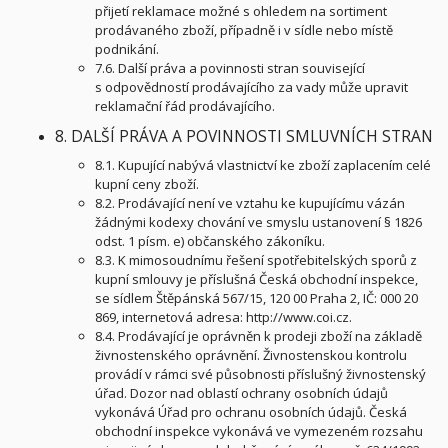
přijetí reklamace možné s ohledem na sortiment
prodávaného zboží, případně i v sídle nebo místě
podnikání.
7.6. Další práva a povinnosti stran související
s odpovědností prodávajícího za vady může upravit
reklamační řád prodávajícího.
8. DALŠÍ PRÁVA A POVINNOSTI SMLUVNÍCH STRAN
8.1. Kupující nabývá vlastnictví ke zboží zaplacením celé
kupní ceny zboží.
8.2. Prodávající není ve vztahu ke kupujícímu vázán
žádnými kodexy chování ve smyslu ustanovení § 1826
odst. 1 písm. e) občanského zákoníku.
8.3. K mimosoudnímu řešení spotřebitelských sporů z
kupní smlouvy je příslušná Česká obchodní inspekce,
se sídlem Štěpánská 567/15, 120 00 Praha 2, IČ: 000 20
869, internetová adresa: http://www.coi.cz.
8.4. Prodávající je oprávněn k prodeji zboží na základě
živnostenského oprávnění. Živnostenskou kontrolu
provádí v rámci své působnosti příslušný živnostenský
úřad. Dozor nad oblastí ochrany osobních údajů
vykonává Úřad pro ochranu osobních údajů. Česká
obchodní inspekce vykonává ve vymezeném rozsahu