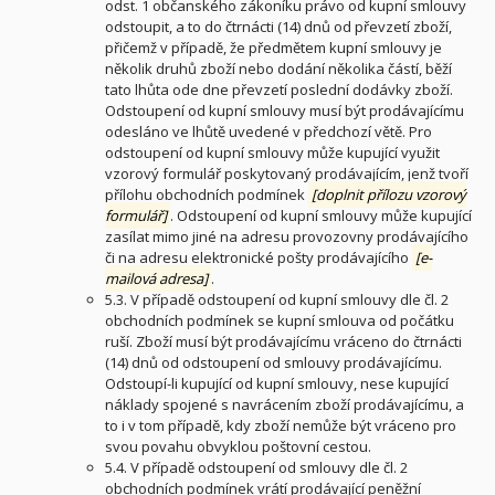
odst. 1 občanského zákoníku právo od kupní smlouvy
odstoupit, a to do čtrnácti (14) dnů od převzetí zboží,
přičemž v případě, že předmětem kupní smlouvy je
několik druhů zboží nebo dodání několika částí, běží
tato lhůta ode dne převzetí poslední dodávky zboží.
Odstoupení od kupní smlouvy musí být prodávajícímu
odesláno ve lhůtě uvedené v předchozí větě. Pro
odstoupení od kupní smlouvy může kupující využit
vzorový formulář poskytovaný prodávajícím, jenž tvoří
přílohu obchodních podmínek
[doplnit přílozu vzorový
formulář]
. Odstoupení od kupní smlouvy může kupující
zasílat mimo jiné na adresu provozovny prodávajícího
či na adresu elektronické pošty prodávajícího
[e-
mailová adresa]
.
5.3. V případě odstoupení od kupní smlouvy dle čl. 2
obchodních podmínek se kupní smlouva od počátku
ruší. Zboží musí být prodávajícímu vráceno do čtrnácti
(14) dnů od odstoupení od smlouvy prodávajícímu.
Odstoupí-li kupující od kupní smlouvy, nese kupující
náklady spojené s navrácením zboží prodávajícímu, a
to i v tom případě, kdy zboží nemůže být vráceno pro
svou povahu obvyklou poštovní cestou.
5.4. V případě odstoupení od smlouvy dle čl. 2
obchodních podmínek vrátí prodávající peněžní