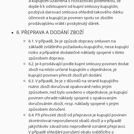
a kupujícím uzavřena s rozvazovací podmínkou, že
dojde-li k odstoupení od kupní smlouvy kupujícím,
pozbývá darovací smlouva ohledně takového dárku
účinnosti a kupující je povinen spolu se zbožím
prodávajícímu vrátit i poskytnutý dárek.
6. PŘEPRAVA A DODÁNÍ ZBOŽÍ
6.1. V případě, že je způsob dopravy smluven na
základě zvláštního požadavku kupujícího, nese kupující
riziko a případné dodatečné náklady spojené s tímto
způsobem dopravy.
6.2. Je-li prodávající podle kupní smlouvy povinen dodat
zboží na místo určené kupujícím v objednávce, je
kupující povinen převzít zboží při dodání.
6.3. V případě, že je z důvodů na straně kupujícího
nutno zboží doručovat opakovaně nebo jiným
způsobem, než bylo uvedeno v objednávce, je kupující
povinen uhradit náklady spojené s opakovaným
doručováním zboží, resp. náklady spojené s jiným
způsobem doručení.
6.4. Při převzetí zboží od přepravce je kupující povinen
zkontrolovat neporušenost obalů zboží a v případě
jakýchkoliv závad toto neprodleně oznámit přepravci.
V případě shledání porušení obalu svědčícího o