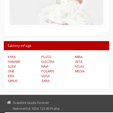
Šablony inPage
KYRA
PLUTO
MIRA
HANAMI
ELECTRA
ZETA
SLIDE
NAVI
ATLAS
ONE
POLARIS
MEDIA
ERIS
VEGA
SIRIUS
ZARA
Svatební studio Forever
Nekonečná 1024, 123 00 Praha