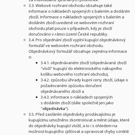
3.3. Webové rozhraní obchodu obsahuje také
informace o nákladech spojených s balením a dodáním
zboží. Informace o nákladech spojených s balením a
dodáním zboží uvedené ve webovém rozhraní
obchodu platí pouze v případech, kdy je zboží
doručováno v rámci území České republiky.
3.4. Pro objednání zboží vyplní kupující objednávkový
formulář ve webovém rozhraní obchodu.
Objednávkový formulář obsahuje zejména informace
o:
3.4.1. objednávaném zboží (objednávané zboží
"vloží" kupující do elektronického nákupního
košíku webového rozhraní obchodu),
3.4.2. způsobu úhrady kupní ceny zboží, údaje o
požadovaném způsobu doručení
objednávaného zboží a
3.4.3. informace o nákladech spojených
s dodáním zboží (dále společně jen jako
"
objednávka
").
3.5. Před zasláním objednávky prodávajícímu je
kupujícímu umožněno zkontrolovat a měnit údaje, které
do objednávky kupující vložil, a to i s ohledem na
možnost kupujícího zjišťovat a opravovat chyby vzniklé