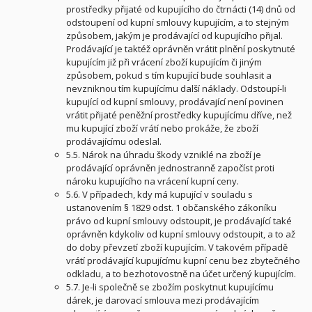
prostředky přijaté od kupujícího do čtrnácti (14) dnů od
odstoupení od kupní smlouvy kupujícím, a to stejným
způsobem, jakým je prodávající od kupujícího přijal.
Prodávající je taktéž oprávněn vrátit plnění poskytnuté
kupujícím již při vrácení zboží kupujícím či jiným
způsobem, pokud s tím kupující bude souhlasit a
nevzniknou tím kupujícímu další náklady. Odstoupí-li
kupující od kupní smlouvy, prodávající není povinen
vrátit přijaté peněžní prostředky kupujícímu dříve, než
mu kupující zboží vrátí nebo prokáže, že zboží
prodávajícímu odeslal.
5.5. Nárok na úhradu škody vzniklé na zboží je
prodávající oprávněn jednostranně započíst proti
nároku kupujícího na vrácení kupní ceny.
5.6. V případech, kdy má kupující v souladu s
ustanovením § 1829 odst. 1 občanského zákoníku
právo od kupní smlouvy odstoupit, je prodávající také
oprávněn kdykoliv od kupní smlouvy odstoupit, a to až
do doby převzetí zboží kupujícím. V takovém případě
vrátí prodávající kupujícímu kupní cenu bez zbytečného
odkladu, a to bezhotovostně na účet určený kupujícím.
5.7. Je-li společně se zbožím poskytnut kupujícímu
dárek, je darovací smlouva mezi prodávajícím