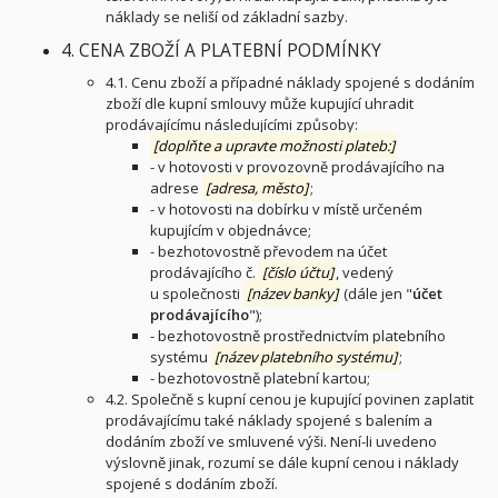
náklady se neliší od základní sazby.
4. CENA ZBOŽÍ A PLATEBNÍ PODMÍNKY
4.1. Cenu zboží a případné náklady spojené s dodáním
zboží dle kupní smlouvy může kupující uhradit
prodávajícímu následujícími způsoby:
[doplňte a upravte možnosti plateb:]
- v hotovosti v provozovně prodávajícího na
adrese
[adresa, město]
;
- v hotovosti na dobírku v místě určeném
kupujícím v objednávce;
- bezhotovostně převodem na účet
prodávajícího č.
[číslo účtu]
, vedený
u společnosti
[název banky]
(dále jen "
účet
prodávajícího
");
- bezhotovostně prostřednictvím platebního
systému
[název platebního systému]
;
- bezhotovostně platební kartou;
4.2. Společně s kupní cenou je kupující povinen zaplatit
prodávajícímu také náklady spojené s balením a
dodáním zboží ve smluvené výši. Není-li uvedeno
výslovně jinak, rozumí se dále kupní cenou i náklady
spojené s dodáním zboží.