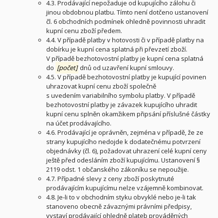
4.3. Prodávající nepožaduje od kupujícího zálohu či
jinou obdobnou platbu. Tímto není dotčeno ustanovení
čl. 6 obchodních podmínek ohledně povinnosti uhradit
kupní cenu zboží předem.
4.4. V případě platby v hotovosti či v případě platby na
dobírku je kupní cena splatná při převzetí zboží.
V případě bezhotovostní platby je kupní cena splatná
do
[počet]
dnů od uzavření kupní smlouvy.
4.5. V případě bezhotovostní platby je kupující povinen
uhrazovat kupní cenu zboží společně
s uvedením variabilního symbolu platby. V případě
bezhotovostní platby je závazek kupujícího uhradit
kupní cenu splněn okamžikem připsání příslušné částky
na účet prodávajícího.
4.6. Prodávající je oprávněn, zejména v případě, že ze
strany kupujícího nedojde k dodatečnému potvrzení
objednávky (čl. 6), požadovat uhrazení celé kupní ceny
ještě před odesláním zboží kupujícímu. Ustanovení §
2119 odst. 1 občanského zákoníku se nepoužije.
4.7. Případné slevy z ceny zboží poskytnuté
prodávajícím kupujícímu nelze vzájemně kombinovat.
4.8. Je-li to v obchodním styku obvyklé nebo je-li tak
stanoveno obecně závaznými právními předpisy,
vystaví prodávající ohledně plateb prováděných